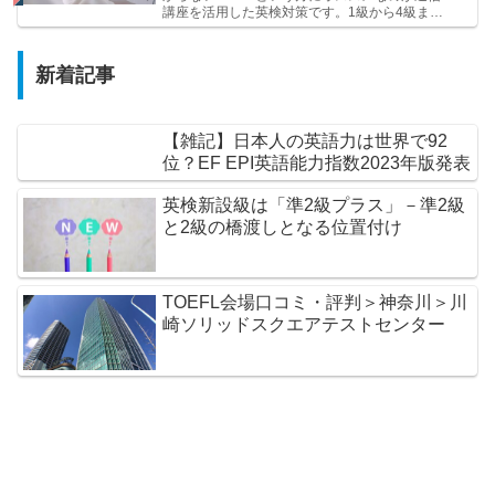
講座を活用した英検対策です。1級から4級ま
で、幅広いラインナップが揃っています！
新着記事
【雑記】日本人の英語力は世界で92
位？EF EPI英語能力指数2023年版発表
英検新設級は「準2級プラス」－準2級
と2級の橋渡しとなる位置付け
TOEFL会場口コミ・評判＞神奈川＞川
崎ソリッドスクエアテストセンター