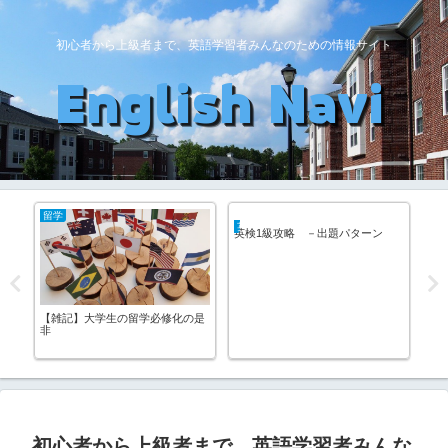
初心者から上級者まで、英語学習者みんなのための情報サイト
留学
TOEFL
英
【雑記】2020年度日本人対象フル
TOEFL会場口コミ・評判＞兵庫＞
20
ブライト奨学金募集開始 ※5月
三宮駅前テストセンター
ト
31日締切
初心者から上級者まで、英語学習者みんな