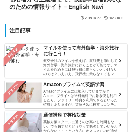
のための情報サイト－English Navi
2019.04.27
2023.10.15
注目記事
マイルを使って海外留学・海外旅行
おすすめ
に行こう！
航空会社のマイルを使えば、渡航費を節約して
海外留学・海外旅行に行くことが可能です。マ
イルを貯めるには飛行機に乗らないといけない
のでは？いえいえ、飛行機に乗らなくてもマイ
ルを貯める方法はあるのです！
Amazonプライムで英語学習
おすすめ
Amazonプライムには加入していますか？
Amazonプライムは送料無料でお急ぎ便を利用
したり、ファミリー特典を利用できるといった
特典もありますが、英語学習に役立つコンテン
ツも満載です！
通信講座で英検対策
おすすめ
英検対策スクールに通うのは高いし時間もな
い、でも独学だとどうやって勉強していいかわ
からない・・・という方にオススメなのが通信