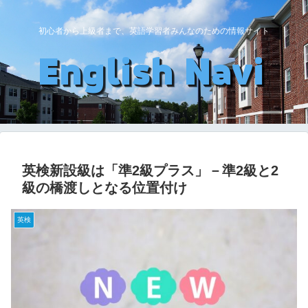
初心者から上級者まで、英語学習者みんなのための情報サイト
英検新設級は「準2級プラス」－準2級と2
級の橋渡しとなる位置付け
英検