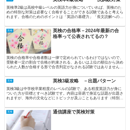
英検準2級は高校中級レベルの英語力が身についていれば、英検のた
めの特別な対策は必要なく合格することができる試験であると考えら
れます。合格のためのポイントは「英語の基礎力」「長文読解への慣
れ」「リスニング対策の徹底」です。
英検の合格率－2024年最新の合
英検
格率って公表されてるの？
英検の合格率や合格者数は一律で定められているわけではないので、
受験者一定の割合で合格が約束される、あるいは上位の順位から決め
られた人数が合格する形で合否判定がなされる試験ではありません。
ここでは、過去試験（2010年度以降）の年度別・級別の合格率を見
ていきます。年度別に変動はありますが級毎におおよその合格率は一
英検3級攻略 －出題パターン
定です。
英検
英検3級は中学校卒業程度のレベルの試験で、ある程度英語力が身に
ついた方が目標とすべき試験です。内容は容易で身近な話題が出題さ
れますが、海外の文化などにトピックが及ぶこともあります（特別な
前提知識が要求されることはありません）。試験は一次試験と二次試
験から成り、一次試験は筆記試験（40分）とリスニング試験（約25
通信講座で英検対策
分）から構成され、二次試験では面接試験（約5分）が実施されま
英検
す。