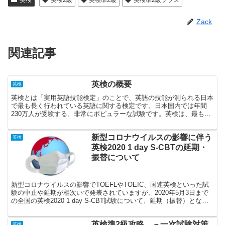
Zack
関連記事
英検の概要
英検
英検とは「実用英語技能検定」のことで、英語の技能が測られる日本
で最も長く行われている英語に関する検定です。日本国内では年間
230万人が受験する、非常にポピュラーな試験です。英検は、最も優
しい5級から、4級、3級、準2級、2級、準1級、1級と7段階に難易度
別に分かれています。
新型コロナウイルスの影響に伴う
英検
英検2020 1 day S-CBTの延期・
振替について
新型コロナウイルスの影響でTOEFLやTOEIC、国連英検といった試
験の中止や延期が相次いで発表されていますが、2020年5月3日まで
の全国の英検2020 1 day S-CBT試験について、延期（振替）となる
ことが発表されました。なお、現時点（2020年4月14日時点）では、
5月に一次試験が実施される英検第1回検定については、延期・中止
英検準2級攻略 －一次試験対策
等の発表はなされておりません。
英検