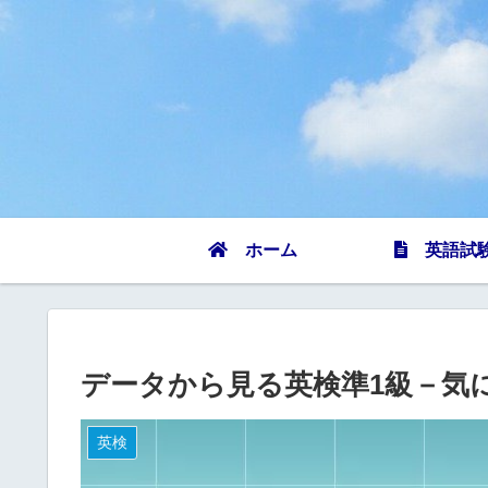
ホーム
英語試
データから見る英検準1級－気
英検