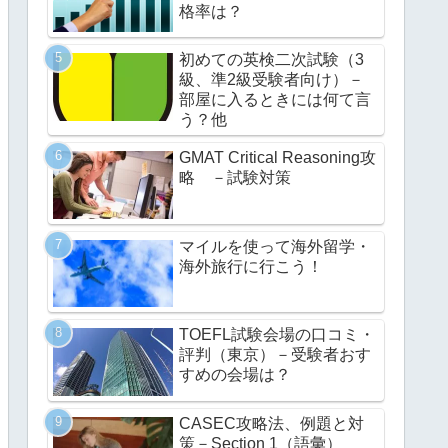
格率は？
初めての英検二次試験（3
級、準2級受験者向け）－
部屋に入るときには何て言
う？他
GMAT Critical Reasoning攻
略 －試験対策
マイルを使って海外留学・
海外旅行に行こう！
TOEFL試験会場の口コミ・
評判（東京）－受験者おす
すめの会場は？
CASEC攻略法、例題と対
策－Section 1（語彙）