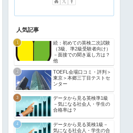
人気記事
続：初めての英検二次試験
（3級、準2級受験者向け）
－面接での聞き返し方は？
他
TOEFL会場口コミ・評判＞
東京＞本郷三丁目テストセ
ンター
データから見る英検準1級
－気になる社会人・学生の
合格率は？
データから見る英検1級－
気になる社会人・学生の合