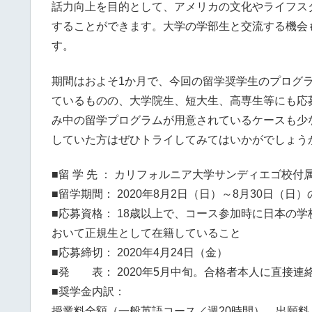
話力向上を目的として、アメリカの文化やライフス
することができます。大学の学部生と交流する機会
す。
期間はおよそ1か月で、今回の留学奨学生のプログ
ているものの、大学院生、短大生、高専生等にも応
み中の留学プログラムが用意されているケースも少
していた方はぜひトライしてみてはいかがでしょう
■留 学 先 ： カリフォルニア大学サンディエゴ校付属集中
■留学期間： 2020年8月2日（日）～8月30日（日）
■応募資格： 18歳以上で、コース参加時に日本の
おいて正規生として在籍していること
■応募締切： 2020年4月24日（金）
■発 表： 2020年5月中旬。合格者本人に直接連
■奨学金内訳：
授業料全額（一般英語コース／週20時間）、出願