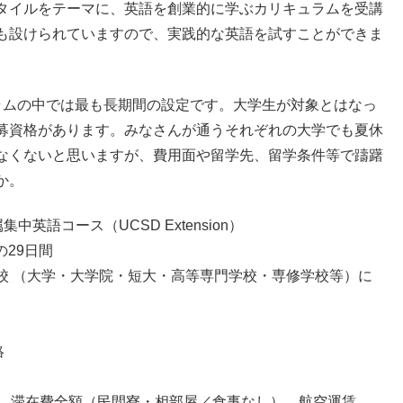
タイルをテーマに、英語を創業的に学ぶカリキュラムを受講
も設けられていますので、実践的な英語を試すことができま
ラムの中では最も長期間の設定です。大学生が対象とはなっ
募資格があります。みなさんが通うそれぞれの大学でも夏休
なくないと思いますが、費用面や留学先、留学条件等で躊躇
か。
英語コース（UCSD Extension）
の29日間
学校 （大学・大学院・短大・高等専門学校・専修学校等）に
絡
料、滞在費全額（民間寮・相部屋／食事なし）、航空運賃