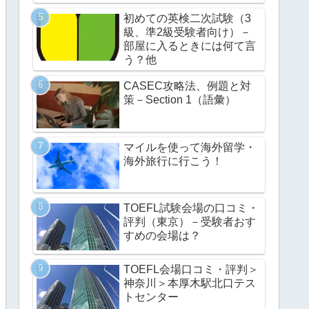
初めての英検二次試験（3
級、準2級受験者向け）－
部屋に入るときには何て言
う？他
CASEC攻略法、例題と対
策－Section 1（語彙）
マイルを使って海外留学・
海外旅行に行こう！
TOEFL試験会場の口コミ・
評判（東京）－受験者おす
すめの会場は？
TOEFL会場口コミ・評判＞
神奈川＞本厚木駅北口テス
トセンター