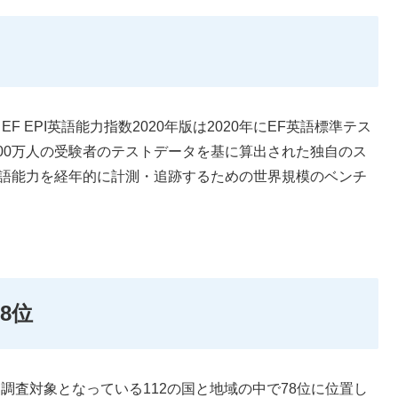
ndex”の略で、EF EPI英語能力指数2020年版は2020年にEF英語標準テス
た200万人の受験者のテストデータを基に算出された独自のス
る英語能力を経年的に計測・追跡するための世界規模のベンチ
8位
今回調査対象となっている112の国と地域の中で78位に位置し