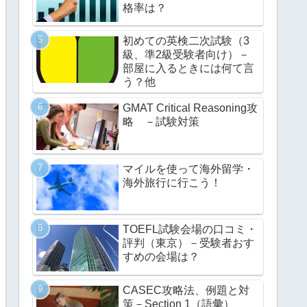
格率は？
初めての英検二次試験（3
級、準2級受験者向け）－
部屋に入るときには何て言
う？他
GMAT Critical Reasoning攻
略 －試験対策
マイルを使って海外留学・
海外旅行に行こう！
TOEFL試験会場の口コミ・
評判（東京）－受験者おす
すめの会場は？
CASEC攻略法、例題と対
策－Section 1（語彙）