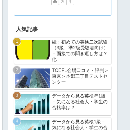
人気記事
続：初めての英検二次試験
（3級、準2級受験者向け）
－面接での聞き返し方は？
他
TOEFL会場口コミ・評判＞
東京＞本郷三丁目テストセ
ンター
データから見る英検準1級
－気になる社会人・学生の
合格率は？
データから見る英検1級－
気になる社会人・学生の合