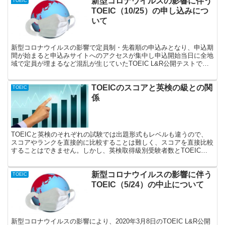
新型コロナウイルスの影響に伴う
TOEIC
TOEIC（10/25）の申し込みにつ
いて
新型コロナウイルスの影響で定員制・先着順の申込みとなり、申込期
間が始まると申込みサイトへのアクセスが集中し申込開始当日に全地
域で定員が埋まるなど混乱が生じていたTOEIC L&R公開テストです
が、10月25日実施の試験以降、2020年度内に実施予定の公開テスト
において、午前と午後の1日2回、実施されることがアナウンスされ
TOEICのスコアと英検の級との関
ました。
TOEIC
係
TOEICと英検のそれぞれの試験では出題形式もレベルも違うので、
スコアやランクを直接的に比較することは難しく、スコアを直接比較
することはできません。しかし、英検取得級別受験者数とTOEICの
平均スコアの調査レポートが公開されており、概ね全ての級で英検の
難度とTOEICテストのスコアの間には正の相関関係があると言えま
新型コロナウイルスの影響に伴う
す。
TOEIC
TOEIC（5/24）の中止について
新型コロナウイルスの影響により、2020年3月8日のTOEIC L&R公開