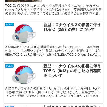
TOEICの学習を進める上で取りうる手段はたくさんあり、それぞれ
の手段でメリット・デメリットは当然あります。英語関連の通信教育
の老舗アルクが、試験に「でるとこだけ」の英単語と目標スコア達成
の総合力を養う新講座を開講し、期間限定の開講記念価格（2019年6
月2日（日）まで）で提供していますのでご紹介します。
新型コロナウイルスの影響に伴う
TOEIC
TOEIC（3/8）の中止について
2020年3月8日のTOEICを受験予定だった方にはすでにメールで連絡
が入っていると思いますが、新型コロナウイルスの影響により、3月
8日のTOEIC L&R公開テスト（及び3月1日のTOEIC Bridge S&W公開
テスト）については試験の実施そのものが中止されることとなりまし
た。今年度最後の受験回ということで、入学前、卒業前、就職前等最
新型コロナウイルスの影響に伴う
後の受験チャンスとして受験される予定だった方もいらっしゃるかと
TOEIC
思いますが、試験が中止となった影響で受験することはできなくなり
TOEIC（9/13）の申し込み日程変
ました。
更について
新型コロナウイルスの影響により3月8日、4月12日、5月24日、6月28
日と4回連続でTOEIC公開テストは中止となりました。今年はオリン
ピックの影響（とはいえ延期となりましたので今年オリンピックはあ
りませんが）により変則的な日程となっていて、6月28日の回の次は
9月13日の開催の予定となっていました。