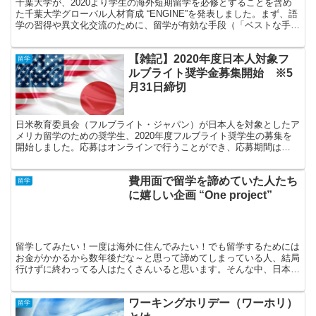
千葉大学が、2020より学生の海外短期留学を必修とすることを含め
た千葉大学グローバル人材育成 “ENGINE”を発表しました。まず、語
学の習得や異文化交流のために、留学が有効な手段（「ベストな手
段」かどうか議論はありますが）であることに疑いの余地はないと思
います。留学をしたいと考えている人にとって、大きなハードルとな
【雑記】2020年度日本人対象フ
るのは概ね「時間」と「お金」の２つに分類されます。
留学
ルブライト奨学金募集開始 ※5
月31日締切
日米教育委員会（フルブライト・ジャパン）が日本人を対象としたア
メリカ留学のための奨学生、2020年度フルブライト奨学生の募集を
開始しました。応募はオンラインで行うことができ、応募期間は
2019年4月1日から2019年5月31日となっています。留学の大きなネッ
クとなる費用について、奨学金を受けることのできるチャンスです。
費用面で留学を諦めていた人たち
狭き門ですし奨学生としての責任も大きい制度ではありますが、本気
留学
で米国留学（あるいは米国における研究等）を目指している人は是非
に嬉しい企画 “One project”
チャレンジしてみてください。
留学してみたい！一度は海外に住んでみたい！でも留学するためには
お金がかかるから数年後だな～と思って諦めてしまっている人、結局
行けずに終わってる人はたくさんいると思います。そんな中、日本人
が少ないアイルランドでの留学費を最大3ヶ月負担してくれる企画が
開催されています。
ワーキングホリデー（ワーホリ）
留学