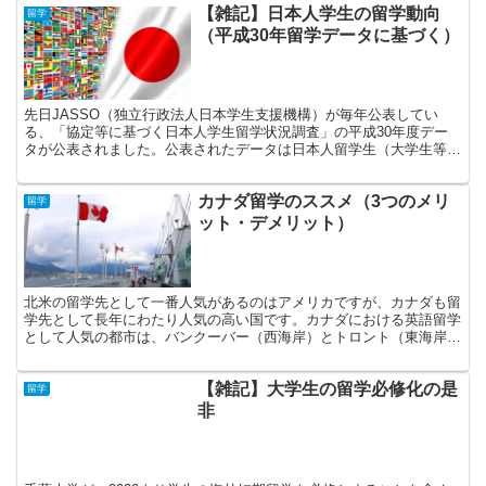
【雑記】日本人学生の留学動向
留学
（平成30年留学データに基づく）
先日JASSO（独立行政法人日本学生支援機構）が毎年公表してい
る、「協定等に基づく日本人学生留学状況調査」の平成30年度デー
タが公表されました。公表されたデータは日本人留学生（大学生等）
数の推移にまとめていますが、平成30年度には調査開始以来留学者
数が11万人を突破するなど、日本から海外へと留学する大学生等は
カナダ留学のススメ（3つのメリ
着実に増えているようです。しかし、留学先や留学の期間等、これま
留学
での調査結果を見てみるとちょっとした傾向が見えてきます。
ット・デメリット）
北米の留学先として一番人気があるのはアメリカですが、カナダも留
学先として長年にわたり人気の高い国です。カナダにおける英語留学
として人気の都市は、バンクーバー（西海岸）とトロント（東海岸）
に二分されます。この二都市には、多くの語学学校や大学が存在して
おり、多様なプログラムやレベルの中から自分に合ったプログラムを
【雑記】大学生の留学必修化の是
選択することができます。ここでは、ここでは留学先としてのカナダ
留学
のメリット・デメリットを見ていきましょう。
非