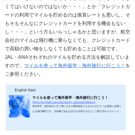
くてはいけないのではないか・・・」とか「クレジットカ
ードの利用でマイルを貯めるのは換算レートも悪いし、そ
もそもそんなにクレジットカードを利用する機会もない
し・・・」という方もいらっしゃるかと思いますが、航空
会社のマイルは飛行機に乗らなくても、クレジットカード
で高額の買い物をしなくても貯めることは可能です。
JAL・ANAそれぞれのマイルを貯める方法を解説していま
すので、
マイルを使って海外留学・海外旅行に行こう！
を
ご参照ください。
English Navi
マイルを使って海外留学・海外旅行に行こう！
https://english-navi.biz/study_abroad/mileage
海外留学・海外旅行に行く際に大きな費用負担となるもののひとつは渡航に必要と
なる飛行機代です。近距離であればLCCを活用するなどして数万円からチケットを
購入することもできますが、欧米への留学となればそうは行きません。また、近場
であったとしても少しでも費用を抑えたいというのが本音でしょう。そこで飛行機
代を抑える手段として有効なのが、航空会社のマイレージを活用して渡航を実現す
るということです。「マイルを貯めるためには飛行機に乗らなくてはいけな