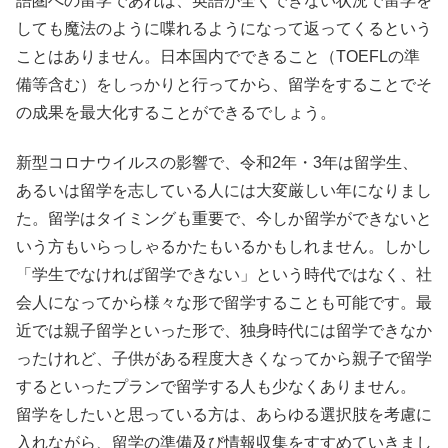
語圏への留学であれば、英語が全くできない状況で留学を
しても魔法のように喋れるようになって返ってくるという
ことはありません。日本国内でできること（TOEFLの準
備等含む）をしっかりと行ってから、留学をすることでそ
の成果を最大化することができるでしょう。
新型コロナウイルスの影響で、令和2年・3年は留学生、
あるいは留学を志している人には大変厳しい年になりまし
た。留学はタイミングも重要で、今しか留学ができないと
いう方もいらっしゃるかたもいるかもしれません。しかし
「学生でなければ留学できない」という時代ではなく、社
会人になってから様々な形で留学することも可能です。最
近では親子留学といった形で、独身時代には留学できなか
ったけれど、子供がある程度大きくなってから親子で留学
するといったプランで留学する人も少なくありません。
留学をしたいと思っている方は、あらゆる選択肢を考慮に
入れながら、留学の準備及び情報収集をすすめていきまし