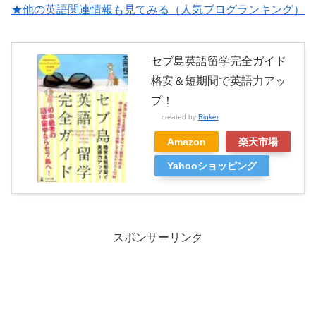
い・・・でも飛行機に乗るためにはお金がかかる・・・でもお金が...
★他の英語関連情報も見てみる（人気ブログランキング）
セブ島英語留学完全ガイド
格安＆短期間で英語力アッ
プ！
created by
Rinker
Amazon
楽天市場
Yahooショッピング
スポンサーリンク