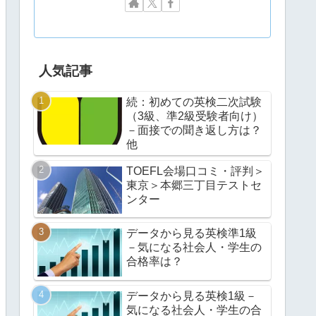
人気記事
続：初めての英検二次試験
（3級、準2級受験者向け）
－面接での聞き返し方は？
他
TOEFL会場口コミ・評判＞
東京＞本郷三丁目テストセ
ンター
データから見る英検準1級
－気になる社会人・学生の
合格率は？
データから見る英検1級－
気になる社会人・学生の合