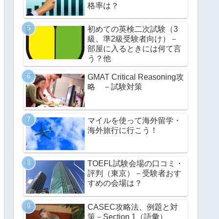
格率は？
初めての英検二次試験（3
級、準2級受験者向け）－
部屋に入るときには何て言
う？他
GMAT Critical Reasoning攻
略 －試験対策
マイルを使って海外留学・
海外旅行に行こう！
TOEFL試験会場の口コミ・
評判（東京）－受験者おす
すめの会場は？
CASEC攻略法、例題と対
策－Section 1（語彙）