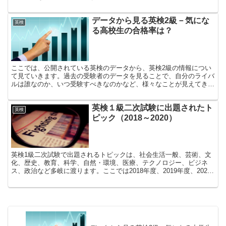
年度に実際に出題されたトピックの一部を掲載しています。これらの
トピックが出題されたと想定して、短時間でスピーチを組み立てるこ
データから見る英検2級－気にな
とができるか試してみましょう。
英検
る高校生の合格率は？
ここでは、公開されている英検のデータから、英検2級の情報につい
て見ていきます。過去の受験者のデータを見ることで、自分のライバ
ルは誰なのか、いつ受験すべきなのかなど、様々なことが見えてきま
す。英検の申し込みをする際に参考にしてみてください。受験回や受
験者の属性による合格率の差なども分析しています。
英検１級二次試験に出題されたト
英検
ピック（2018～2020）
英検1級二次試験で出題されるトピックは、社会生活一般、芸術、文
化、歴史、教育、科学、自然・環境、医療、テクノロジー、ビジネ
ス、政治など多岐に渡ります。ここでは2018年度、2019年度、2020
年度に実際に出題されたトピックの一部を掲載しています。これらの
トピックが出題されたと想定して、短時間でスピーチを組み立てるこ
とができるか試してみましょう。