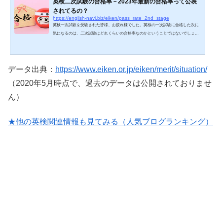
英検二次試験の合格率－2023年最新の合格率って公表
されてるの？
https://english-navi.biz/eiken/pass_rate_2nd_stage
英検一次試験を受験された皆様、お疲れ様でした。英検の一次試験に合格した次に
気になるのは、二次試験はどれくらいの合格率なのかということではないでしょう
か。各級の二次試験合格に必要なスコアについては以下の通り公表されていま
す。 ●二次試験：スピーキングのスコアのみで合否を判定致します。【二次試験
合格スコア】1級: 602（満点850）準1級: 512（満点750）2級: 460（満点650）準2級: 4
06（満点600）3級: 353（満点550）出典：一次試験・二次試験の合否はどのように判
データ出典：
https://www.eiken.or.jp/eiken/merit/situation/
定されますか？ (adsbygoogle = window.adsb...
（2020年5月時点で、過去のデータは公開されておりませ
ん）
★他の英検関連情報も見てみる（人気ブログランキング）