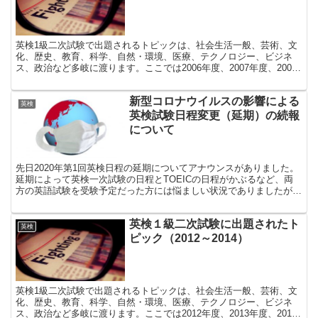
英検1級二次試験で出題されるトピックは、社会生活一般、芸術、文
化、歴史、教育、科学、自然・環境、医療、テクノロジー、ビジネ
ス、政治など多岐に渡ります。ここでは2006年度、2007年度、2008
年度に実際に出題されたトピックの一部を掲載しています。これらの
トピックが出題されたと想定して、短時間でスピーチを組み立てるこ
新型コロナウイルスの影響による
とができるか試してみましょう。
英検
英検試験日程変更（延期）の続報
について
先日2020年第1回英検日程の延期についてアナウンスがありました。
延期によって英検一次試験の日程とTOEICの日程がかぶるなど、両
方の英語試験を受験予定だった方には悩ましい状況でありましたが、
TOEICは早々に6月の試験中止をアナウンスしました。一方、英検に
ついては変更後の6月28日（日）の試験については予定通り実施予定
英検１級二次試験に出題されたト
である旨、アナウンスがありました。一方、二次試験の本会場日程が
英検
1日しかなくなったことに対して、細かなアップデートがありまし
ピック（2012～2014）
た。
英検1級二次試験で出題されるトピックは、社会生活一般、芸術、文
化、歴史、教育、科学、自然・環境、医療、テクノロジー、ビジネ
ス、政治など多岐に渡ります。ここでは2012年度、2013年度、2014