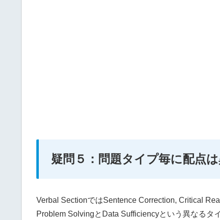
疑問５：問題タイプ毎に配点は
Verbal SectionではSentence Correction, Critical R
Problem SolvingとData Sufficienc