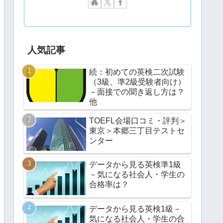
人気記事
続：初めての英検二次試験
（3級、準2級受験者向け）
－面接での聞き返し方は？
他
TOEFL会場口コミ・評判＞
東京＞本郷三丁目テストセ
ンター
データから見る英検準1級
－気になる社会人・学生の
合格率は？
データから見る英検1級－
気になる社会人・学生の合