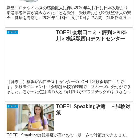
新型コロナウイルスの感染拡大に伴い2020年4月7日に日本政府より
緊急事態宣言が発令されたことを受け、受験者および試験監督員の安
全・健康を考慮し、2020年4月8日～5月10日までの間、対象都道府県
（東京、神奈川、埼玉、千葉、大阪、兵庫、福岡）の試験会場につき
まして試験実施が中止（臨時閉鎖）されることとなりました。この期
TOEFL会場口コミ・評判＞神奈
間、対象となる試験会場でTOEFLを受験することはできません。
TOEFL
川＞横浜駅西口テストセンター
［神奈川］横浜駅西口テストセンターのTOEFL試験会場口コミで
す。受験者のコメント「会場は比較的綺麗で、スムーズに受付ができ
ました。悪かった点は隣の人との仕切りがプラスチックのようなもの
だったので隣の人の声やパソコンをクリックしている音などが聞こえ
てきました。机も細長い机に無理やり仕切りをしているような感じな
TOEFL Speaking攻略 －試験対
ので隣の人が休憩などで立ち上がったりしたらその振動がきます。机
TOEFL
の奥行きが狭く、メモを取るのに一苦労します。」
策
TOEFL Speakingは難易度が高いので一朝一夕で対策はできません。