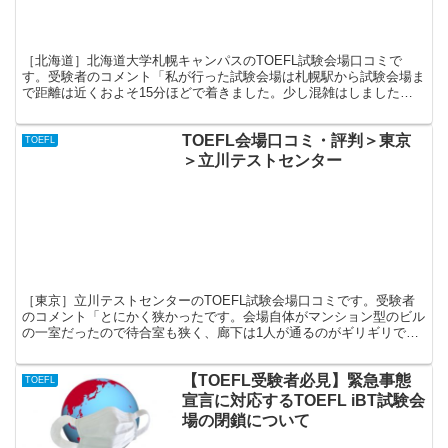
［北海道］北海道大学札幌キャンパスのTOEFL試験会場口コミで
す。受験者のコメント「私が行った試験会場は札幌駅から試験会場ま
で距離は近くおよそ15分ほどで着きました。少し混雑はしましたが
中は明るくとても広かったおかげで集中して試験に取り組むことがで
きました。」
TOEFL会場口コミ・評判＞東京
TOEFL
＞立川テストセンター
［東京］立川テストセンターのTOEFL試験会場口コミです。受験者
のコメント「とにかく狭かったです。会場自体がマンション型のビル
の一室だったので待合室も狭く、廊下は1人が通るのがギリギリでし
た。受験室は一応ブースが設けられているので集中できないことはな
いですが、やはりスピーキングの時隣の人の声が気になります。リス
【TOEFL受験者必見】緊急事態
ニングの時は音漏れも聞こえる人もいると思います。職員の方は対応
TOEFL
も良く、不自由なく受けられました。ただ、神経質な方にはお勧めで
宣言に対応するTOEFL iBT試験会
きません。」
場の閉鎖について