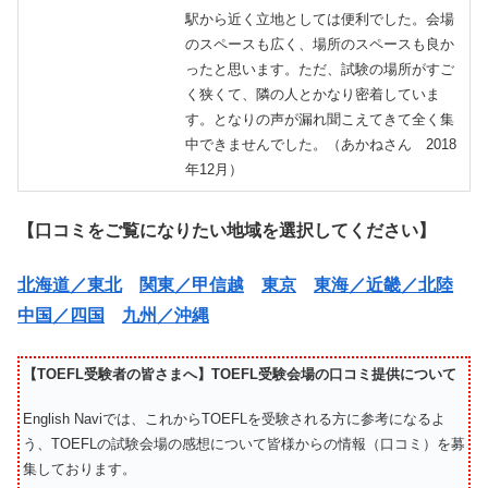
駅から近く立地としては便利でした。会場
のスペースも広く、場所のスペースも良か
ったと思います。ただ、試験の場所がすご
く狭くて、隣の人とかなり密着していま
す。となりの声が漏れ聞こえてきて全く集
中できませんでした。（あかねさん 2018
年12月）
【口コミをご覧になりたい地域を選択してください】
北海道／東北
関東／甲信越
東京
東海／近畿／北陸
中国／四国
九州／沖縄
【TOEFL受験者の皆さまへ】TOEFL受験会場の口コミ提供について
English Naviでは、これからTOEFLを受験される方に参考になるよ
う、TOEFLの試験会場の感想について皆様からの情報（口コミ）を募
集しております。