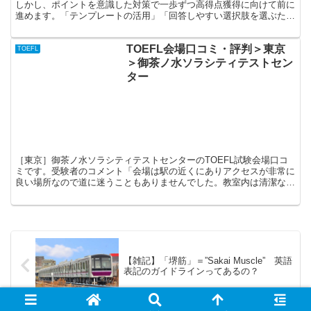
しかし、ポイントを意識した対策で一歩ずつ高得点獲得に向けて前に
進めます。「テンプレートの活用」「回答しやすい選択肢を選ぶため
に嘘をつくのは構わない」及び「リスニング能力の強化」というのが
スピーキング対策のポイントです。完璧な発音は求められません。
TOEFL会場口コミ・評判＞東京
TOEFL
＞御茶ノ水ソラシティテストセン
ター
［東京］御茶ノ水ソラシティテストセンターのTOEFL試験会場口コ
ミです。受験者のコメント「会場は駅の近くにありアクセスが非常に
良い場所なので道に迷うこともありませんでした。教室内は清潔な状
態が保たれていて机ごとに仕切りで区切られていたので集中して試験
を受けることができました。」
【雑記】「堺筋」＝”Sakai Muscle” 英語
表記のガイドラインってあるの？