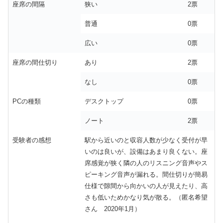
座席の間隔
狭い
2票
普通
0票
広い
0票
座席の間仕切り
あり
2票
なし
0票
PCの種類
デスクトップ
0票
ノート
2票
受験者の感想
駅から近いのと収容人数が少なく受付が早
いのは良いが、設備はあまり良くない。座
席感覚が狭く隣の人のリスニング音声やス
ピーキング音声が漏れる。間仕切りが簡易
仕様で隙間から向かいの人が見えたり、高
さも低いためかなり気が散る。（匿名希望
さん 2020年1月）