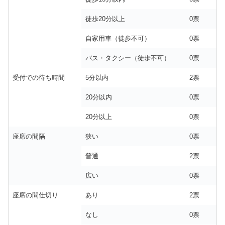
徒歩20分以上
0票
自家用車（徒歩不可）
0票
バス・タクシー（徒歩不可）
0票
受付での待ち時間
5分以内
2票
20分以内
0票
20分以上
0票
座席の間隔
狭い
0票
普通
2票
広い
0票
座席の間仕切り
あり
2票
なし
0票