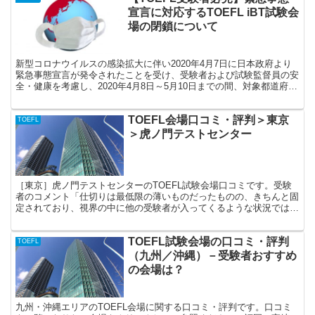
宣言に対応するTOEFL iBT試験会
場の閉鎖について
新型コロナウイルスの感染拡大に伴い2020年4月7日に日本政府より
緊急事態宣言が発令されたことを受け、受験者および試験監督員の安
全・健康を考慮し、2020年4月8日～5月10日までの間、対象都道府県
（東京、神奈川、埼玉、千葉、大阪、兵庫、福岡）の試験会場につき
まして試験実施が中止（臨時閉鎖）されることとなりました。この期
TOEFL会場口コミ・評判＞東京
間、対象となる試験会場でTOEFLを受験することはできません。
TOEFL
＞虎ノ門テストセンター
［東京］虎ノ門テストセンターのTOEFL試験会場口コミです。受験
者のコメント「仕切りは最低限の薄いものだったものの、きちんと固
定されており、視界の中に他の受験者が入ってくるような状況ではあ
りませんでした。部屋の広さは十分で、受験中の環境としては温度管
理も問題なく、集中して受験することができました。但し、お手洗い
TOEFL試験会場の口コミ・評判
などの環境（ビルそのもの）は大変古く、狭く、あまりまたあそこで
TOEFL
半日過ごしたいと思えるようなところではありませんでした。受験環
（九州／沖縄）－受験者おすすめ
境として大きな問題はないと判断したため、3の評価です。」
の会場は？
九州・沖縄エリアのTOEFL会場に関する口コミ・評判です。口コミ