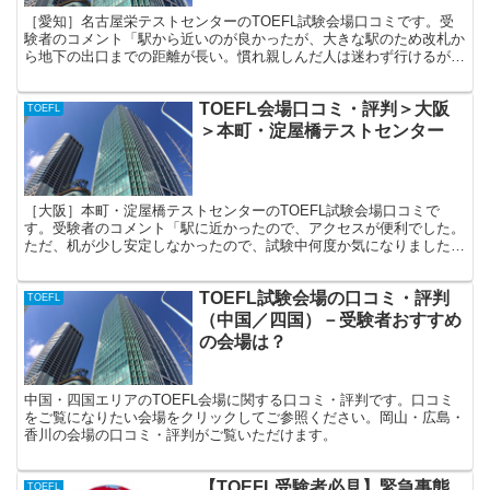
［愛知］名古屋栄テストセンターのTOEFL試験会場口コミです。受
験者のコメント「駅から近いのが良かったが、大きな駅のため改札か
ら地下の出口までの距離が長い。慣れ親しんだ人は迷わず行けるが、
名古屋市外から来る人の中には迷う人がいるかもしれません。会場
は、大学などではなくビルの５階ということで、ビルが立ち並ぶ栄駅
TOEFL会場口コミ・評判＞大阪
周辺では少しわかりにくいです。でも近くには飲食店やコンビニがた
TOEFL
くさんあり、便利です。」
＞本町・淀屋橋テストセンター
［大阪］本町・淀屋橋テストセンターのTOEFL試験会場口コミで
す。受験者のコメント「駅に近かったので、アクセスが便利でした。
ただ、机が少し安定しなかったので、試験中何度か気になりました。
個人のスペースはとても広く、ブースの仕切りもあったので、全体的
に満足しました。」
TOEFL試験会場の口コミ・評判
TOEFL
（中国／四国）－受験者おすすめ
の会場は？
中国・四国エリアのTOEFL会場に関する口コミ・評判です。口コミ
をご覧になりたい会場をクリックしてご参照ください。岡山・広島・
香川の会場の口コミ・評判がご覧いただけます。
【TOEFL受験者必見】緊急事態
TOEFL