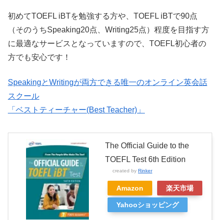
初めてTOEFL iBTを勉強する方や、TOEFL iBTで90点
（そのうちSpeaking20点、Writing25点）程度を目指す方
に最適なサービスとなっていますので、TOEFL初心者の
方でも安心です！
SpeakingとWritingが両方できる唯一のオンライン英会話
スクール
「ベストティーチャー(Best Teacher)」
The Official Guide to the
TOEFL Test 6th Edition
created by
Rinker
Amazon
楽天市場
Yahooショッピング